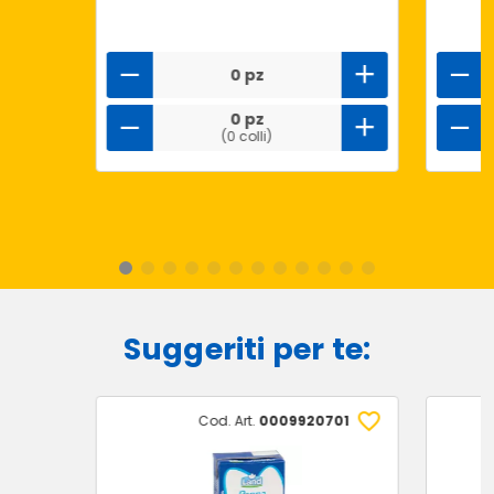
0 pz
0 pz
(0 colli)
Suggeriti per te:
Cod. Art.
0009920701