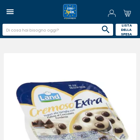
 LISTA 
DELLA 
SPESA 