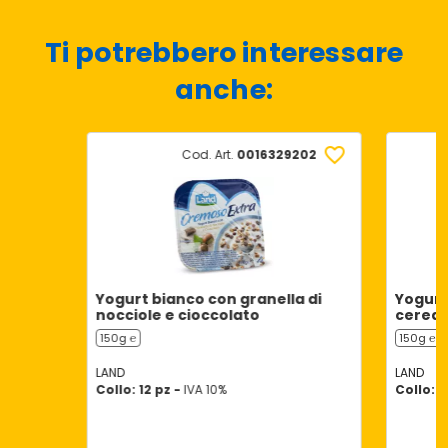
Ti potrebbero interessare
anche:
Cod. Art.
0016329202
Yogurt bianco con granella di
Yogurt 
nocciole e cioccolato
cereali
150g ℮
150g ℮
LAND
LAND
Collo: 12 pz -
IVA 10%
Collo: 1