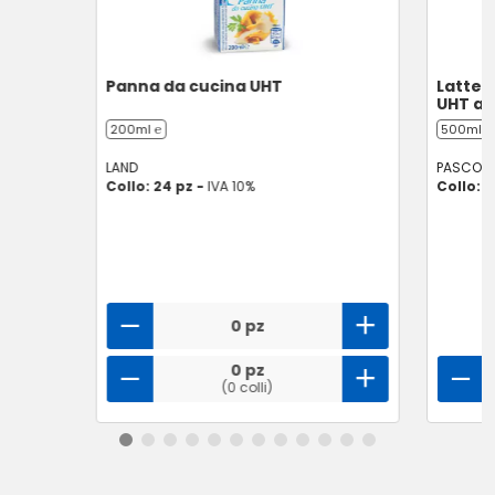
Panna da cucina UHT
Latte 
UHT a 
200ml ℮
500ml ℮
LAND
PASCOLI 
Collo: 24 pz -
IVA 10%
Collo: 6
0 pz
0 pz
(0 colli)