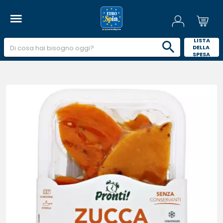
 LISTA 
DELLA 
SPESA 