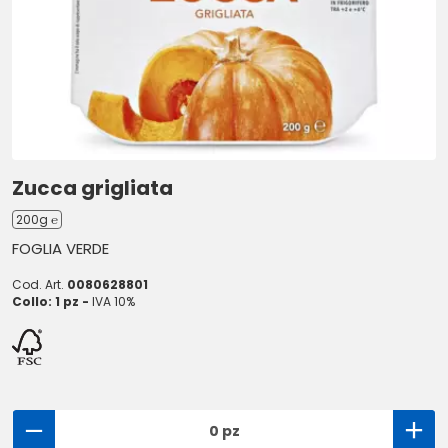
Zucca grigliata
200g ℮
FOGLIA VERDE
Cod. Art.
0080628801
Collo: 1 pz -
IVA 10%
0 pz