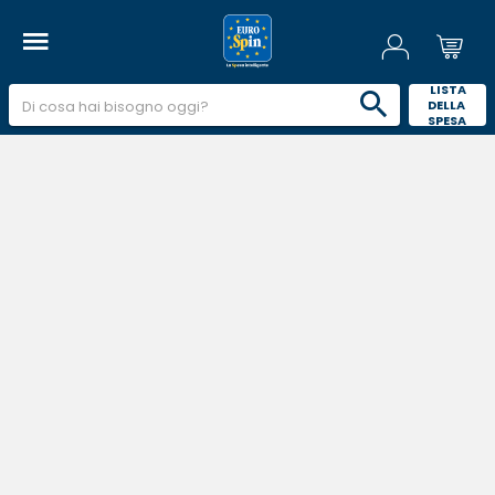
 LISTA 
DELLA 
SPESA 