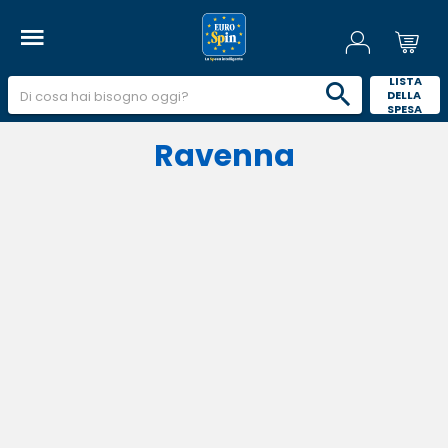
 LISTA 
DELLA 
SPESA 
Ravenna