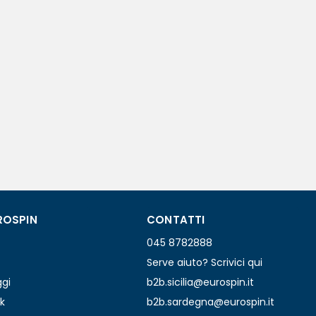
ROSPIN
CONTATTI
045 8782888
Serve aiuto? Scrivici qui
ggi
b2b.sicilia@eurospin.it
k
b2b.sardegna@eurospin.it