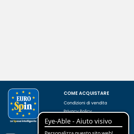
COME ACQUISTARE
Condizioni di vendita
Privacy Policy