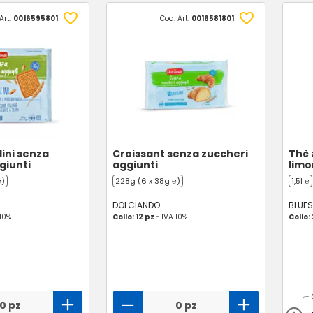
Art.
0016595801
Cod. Art.
0016581801
llini senza
Croissant senza zuccheri
Thè 
giunti
aggiunti
lim
℮)
228g (6 x 38g ℮)
1,5l ℮
DOLCIANDO
BLUES
 10%
Collo: 12 pz -
IVA 10%
Collo:
0 pz
0 pz