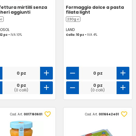
ettura mirtilli senza
Formaggio dolce a pasta
heri aggiunti
filata light
 ℮
230g ℮
TOSOL
LAND
12 pz -
IVA 10%
Collo: 10 pz -
IVA 4%
0 pz
0 pz
0 pz
0 pz
(0 colli)
(0 colli)
Cod. Art.
0017160601
Cod. Art.
0016642401