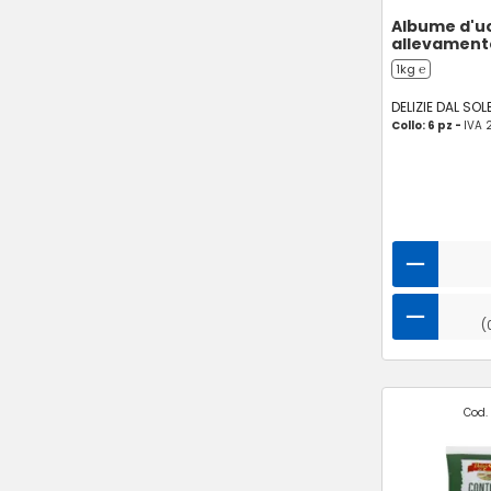
Albume d'u
allevamento
1kg ℮
DELIZIE DAL SOL
Collo: 6 pz -
IVA 
(
Cod. 