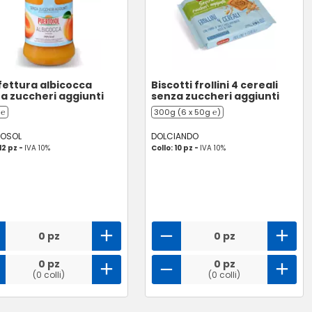
ettura albicocca
Biscotti frollini 4 cereali
a zuccheri aggiunti
senza zuccheri aggiunti
 ℮
300g (6 x 50g ℮)
TOSOL
DOLCIANDO
12 pz -
IVA 10%
Collo: 10 pz -
IVA 10%
0 pz
0 pz
0 pz
0 pz
(0 colli)
(0 colli)