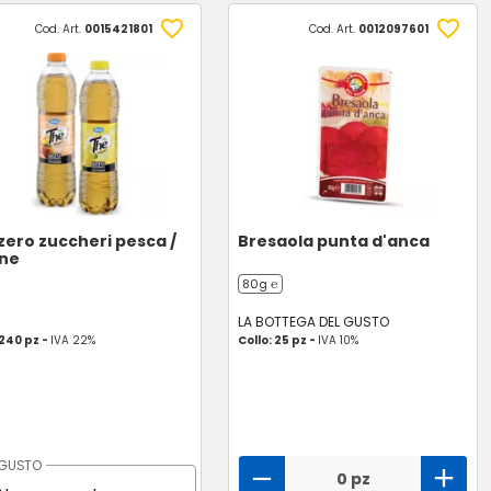
Cod. Art.
0015421801
Cod. Art.
0012097601
zero zuccheri pesca /
Bresaola punta d'anca
one
80g ℮
LA BOTTEGA DEL GUSTO
 240 pz -
IVA 22%
Collo: 25 pz -
IVA 10%
GUSTO
0 pz