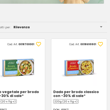
Rilevanza
tti per:
Cod. Art.
0018700001
Cod. Art.
0018699901
 vegetale per brodo
Dado per brodo classico
-30% di sale*
con -30% di sale*
(20 x 11g ℮)
220g (20 x 11g ℮)
EREZ
DON JEREZ