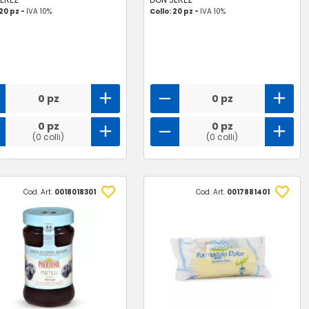
 20 pz -
IVA 10%
Collo: 20 pz -
IVA 10%
0 pz
0 pz
0 pz
0 pz
(0 colli)
(0 colli)
Cod. Art.
0018018301
Cod. Art.
0017881401