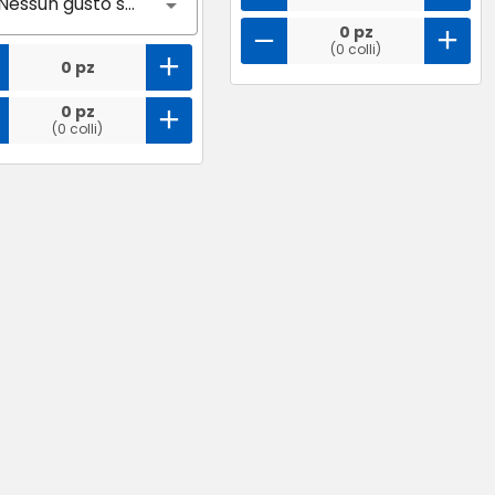
Nessun gusto selezionato
0 pz
(0 colli)
0 pz
0 pz
(0 colli)