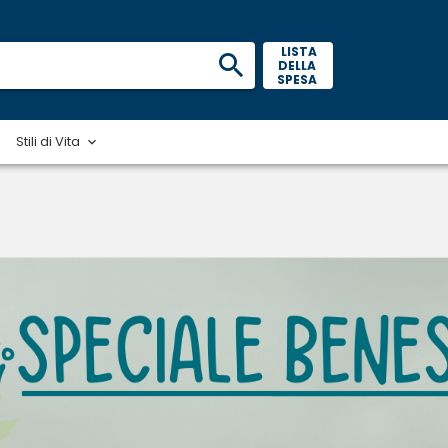
 LISTA 
DELLA 
SPESA 
Stili di Vita