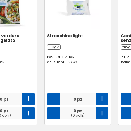
i verdure
Stracchino light
Conf
rgelato
senz
100g ℮
285g
E
PASCOLI ITALIANI
PUER
 4%
Collo: 12 pz -
IVA 4%
Collo: 
0 pz
0 pz
0 pz
0 pz
0 colli)
(0 colli)