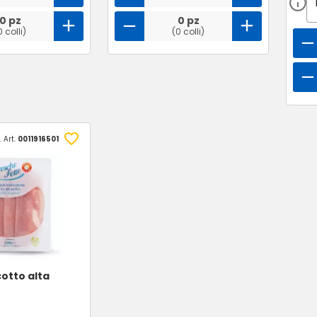
0 pz
0 pz
0 colli)
(0 colli)
 Art.
0011916501
cotto alta