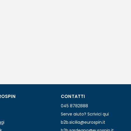
ROSPIN
CONTATTI
045 8782888
Serve aiuto? Scrivici qui
ggi
b2b.sicilia@eurospin.it
k
b2b.sardegna@eurospin.it