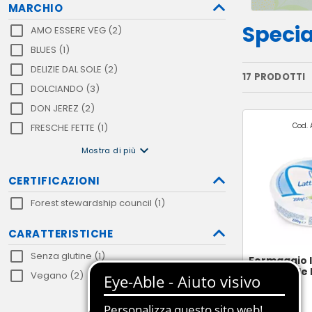
MARCHIO
Specia
AMO ESSERE VEG (2)
BLUES (1)
DELIZIE DAL SOLE (2)
17 PRODOTTI
DOLCIANDO (3)
DON JEREZ (2)
Cod. 
FRESCHE FETTE (1)
Mostra di più
CERTIFICAZIONI
Forest stewardship council (1)
CARATTERISTICHE
Senza glutine (1)
Formaggio l
spalmabile 
Vegano (2)
200g ℮
LAND