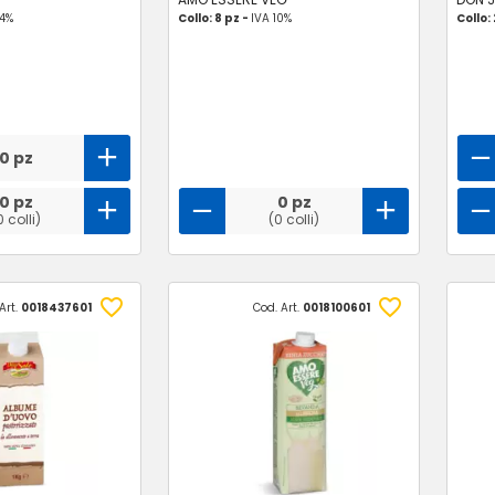
 4%
Collo: 8 pz -
IVA 10%
Collo:
0 pz
0 pz
0 pz
0 colli)
(0 colli)
Art.
0018437601
Cod. Art.
0018100601