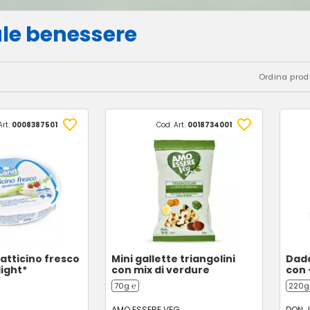
le benessere
Ordina prodo
Art.
0008387501
Cod. Art.
0018734001
atticino fresco
Mini gallette triangolini
Dado
light*
con mix di verdure
con 
70g ℮
220g 
AMO ESSERE VEG
DON J