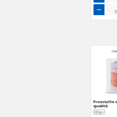
(
Cod.
Prosciutto 
qualità
120g ℮