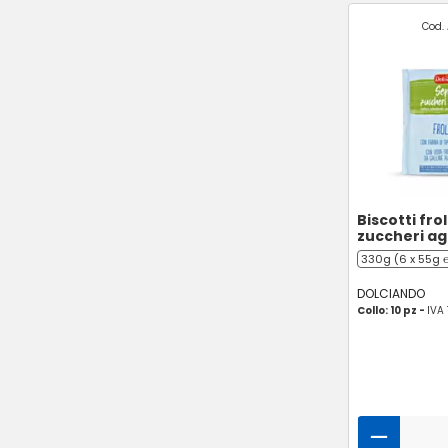
Cod. 
Biscotti fro
zuccheri ag
330g (6 x 55g 
DOLCIANDO
Collo: 10 pz -
IVA