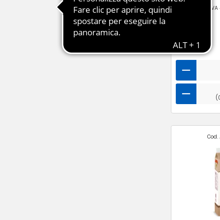
Collo: 10 pz -
IVA
(
Cod. 