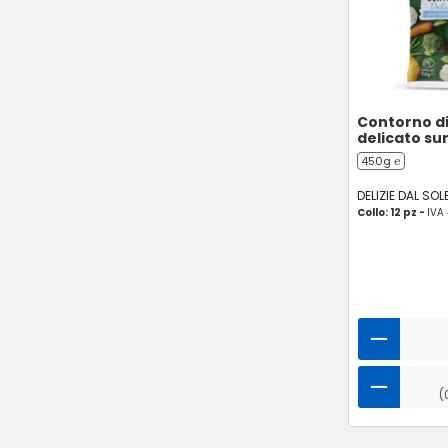
Contorno d
delicato su
450g ℮
DELIZIE DAL SOL
Collo: 12 pz -
IVA
(