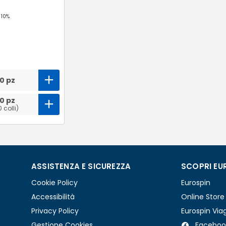
 10%
0 pz
0 pz
0 colli)
ASSISTENZA E SICUREZZA
SCOPRI EU
Cookie Policy
Eurospin
Accessibilità
Online Store
Privacy Policy
Eurospin Via
Gestione Cookies
Faceboo