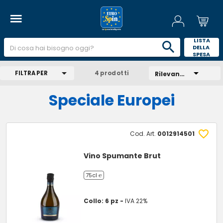
 LISTA 
DELLA 
SPESA 
FILTRA PER
4 prodotti
Rilevanza
Speciale Europei
Cod. Art.
0012914501
Vino Spumante Brut
75cl ℮
Collo: 6 pz -
IVA 22%