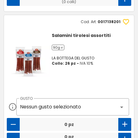
(0 colli)
Cod. Art.
0017138201
Salamini tirolesi assortiti
90g ℮
LA BOTTEGA DEL GUSTO
Collo: 26 pz -
IVA 10%
GUSTO
Nessun gusto selezionato
0 pz
0 pz