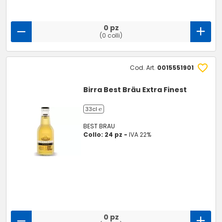
0 pz
(0 colli)
Cod. Art.
0015551901
Birra Best Bräu Extra Finest
33cl ℮
BEST BRAU
Collo: 24 pz -
IVA 22%
0 pz