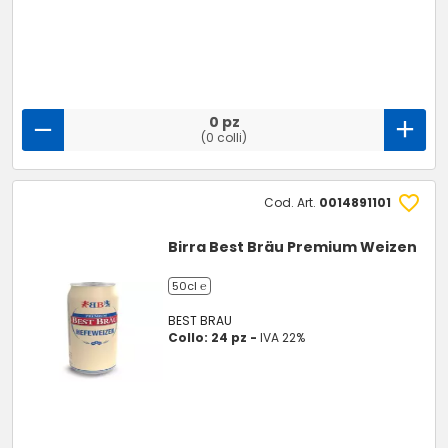
0 pz
(0 colli)
Cod. Art.
0014891101
Birra Best Bräu Premium Weizen
50cl ℮
BEST BRAU
Collo: 24 pz -
IVA 22%