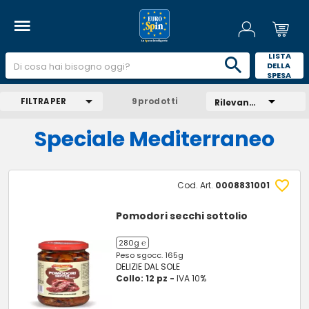
 LISTA 
DELLA 
SPESA 
FILTRA PER
9 prodotti
Rilevanza
Speciale Mediterraneo
Cod. Art.
0008831001
Pomodori secchi sottolio
280g ℮
Peso sgocc. 165g
DELIZIE DAL SOLE
Collo: 12 pz -
IVA 10%