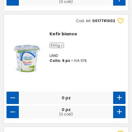
(0 colli)
Cod. Art.
0017781002
Kefir bianco
500g ℮
LAND
Collo: 6 pz -
IVA 10%
0 pz
0 pz
(0 colli)