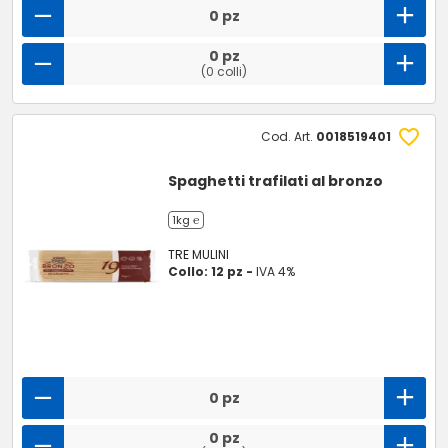
0 pz
0 pz
(0 colli)
Cod. Art.
0018519401
Spaghetti trafilati al bronzo
1kg ℮
TRE MULINI
Collo: 12 pz -
IVA 4%
0 pz
0 pz