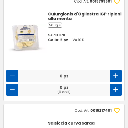
Cod. Art.
0015799501
Culurgionis d'Ogliastra IGP ripieni
alla menta
500g ℮
SARDELIZIE
Collo: 5 pz -
IVA 10%
0 pz
0 pz
(0 colli)
Cod. Art.
0015217401
Salsiccia curva sarda