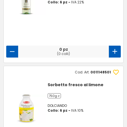
Collo: 6 pz -
IVA 22%
0 pz
(0 colli)
Cod. Art.
0011148501
Sorbetto fresco al limone
750g ℮
DOLCIANDO
Collo: 6 pz -
IVA 10%