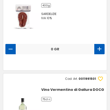
400g
SARDELIZIE
IVA 10%
0 GR
Cod. Art.
0011991501
Vino Vermentino di Gallura DOCG
75cl ℮