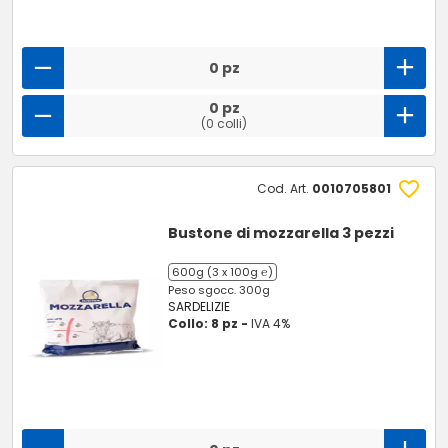
0 pz
0 pz
(0 colli)
Cod. Art.
0010705801
Bustone di mozzarella 3 pezzi
600g (3 x 100g ℮)
Peso sgocc. 300g
SARDELIZIE
Collo: 8 pz -
IVA 4%