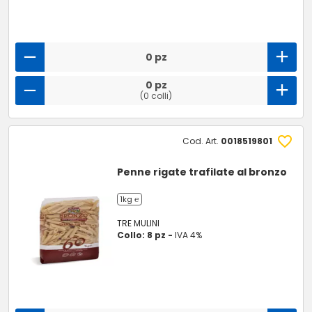
0 pz
0 pz
(0 colli)
Cod. Art.
0018519801
Penne rigate trafilate al bronzo
1kg ℮
TRE MULINI
Collo: 8 pz -
IVA 4%