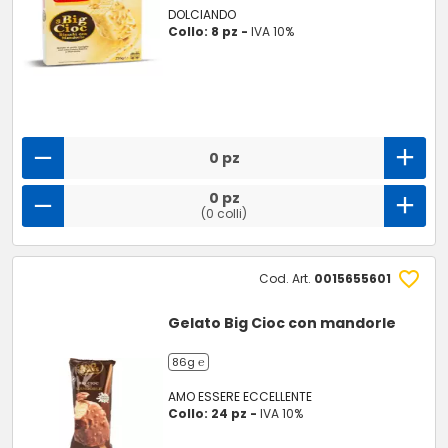
DOLCIANDO
Collo: 8 pz -
IVA 10%
0 pz
0 pz
(0 colli)
Cod. Art.
0015655601
Gelato Big Cioc con mandorle
86g ℮
AMO ESSERE ECCELLENTE
Collo: 24 pz -
IVA 10%