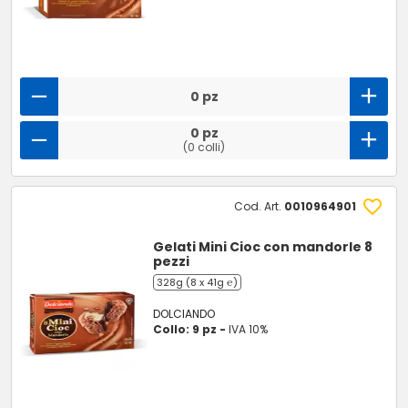
0 pz
0 pz
(0 colli)
Cod. Art.
0010964901
Gelati Mini Cioc con mandorle 8
pezzi
328g (8 x 41g ℮)
DOLCIANDO
Collo: 9 pz -
IVA 10%