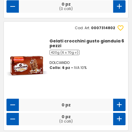
0 pz
(0 colli)
Cod. Art.
0007314802
Gelati crocchini gusto gianduia 6
pezzi
420g (6 x 70g ℮)
DOLCIANDO
Collo: 6 pz -
IVA 10%
0 pz
0 pz
(0 colli)