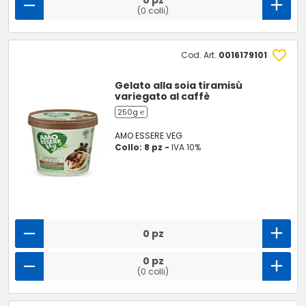
0 pz
(0 colli)
Cod. Art.
0016179101
Gelato alla soia tiramisù
variegato al caffè
250g ℮
AMO ESSERE VEG
Collo: 8 pz -
IVA 10%
0 pz
0 pz
(0 colli)