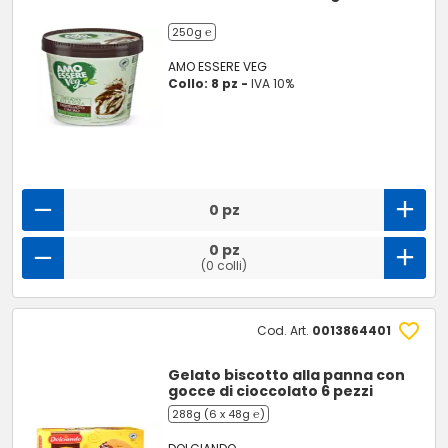
250g ℮
AMO ESSERE VEG
Collo: 8 pz -
IVA 10%
0 pz
0 pz
(0 colli)
Cod. Art.
0013864401
Gelato biscotto alla panna con
gocce di cioccolato 6 pezzi
288g (6 x 48g ℮)