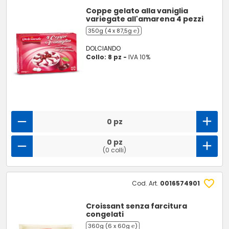
Coppe gelato alla vaniglia
variegate all'amarena 4 pezzi
350g (4 x 87,5g ℮)
DOLCIANDO
Collo: 8 pz -
IVA 10%
0 pz
0 pz
(0 colli)
Cod. Art.
0016574901
Croissant senza farcitura
congelati
360g (6 x 60g ℮)