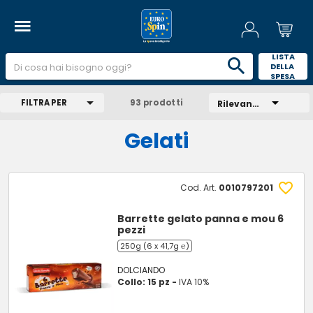
 LISTA 
DELLA 
SPESA 
FILTRA PER
93 prodotti
Rilevanza
Gelati
Cod. Art.
0010797201
Barrette gelato panna e mou 6
pezzi
250g (6 x 41,7g ℮)
DOLCIANDO
Collo: 15 pz -
IVA 10%