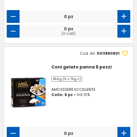
0 pz
0 pz
(0 colli)
Cod. Art.
0011880801
Coni gelato panna 6 pezzi
450g (6 x 75g ℮)
AMO ESSERE ECCELLENTE
Collo: 6 pz -
IVA 10%
0 pz