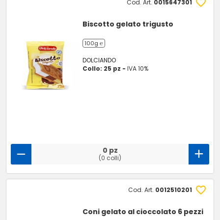
Cod. Art.
0015647301
Biscotto gelato trigusto
100g ℮
DOLCIANDO
Collo: 25 pz -
IVA 10%
0 pz
(0 colli)
Cod. Art.
0012510201
Coni gelato al cioccolato 6 pezzi