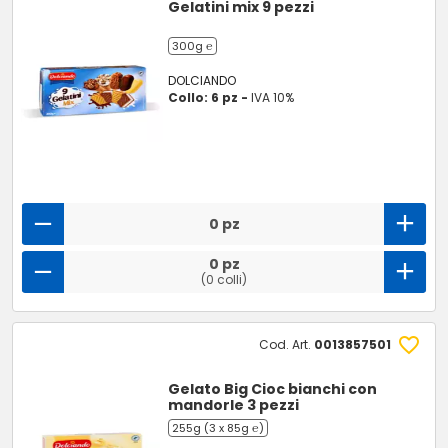
Gelatini mix 9 pezzi
300g ℮
DOLCIANDO
Collo: 6 pz -
IVA 10%
0 pz
0 pz
(0 colli)
Cod. Art.
0013857501
Gelato Big Cioc bianchi con
mandorle 3 pezzi
255g (3 x 85g ℮)