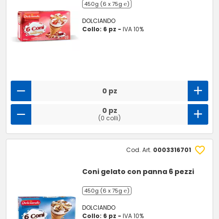
450g (6 x 75g ℮)
DOLCIANDO
Collo: 6 pz -
IVA 10%
0 pz
0 pz
(0 colli)
Cod. Art.
0003316701
Coni gelato con panna 6 pezzi
450g (6 x 75g ℮)
DOLCIANDO
Collo: 6 pz -
IVA 10%