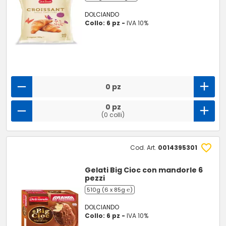
DOLCIANDO
Collo: 6 pz -
IVA 10%
0 pz
0 pz
(0 colli)
Cod. Art.
0014395301
Gelati Big Cioc con mandorle 6
pezzi
510g (6 x 85g ℮)
DOLCIANDO
Collo: 6 pz -
IVA 10%