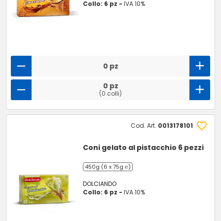
Collo: 6 pz -
IVA 10%
0 pz
0 pz
(0 colli)
Cod. Art.
0013178101
Coni gelato al pistacchio 6 pezzi
450g (6 x 75g ℮)
DOLCIANDO
Collo: 6 pz -
IVA 10%