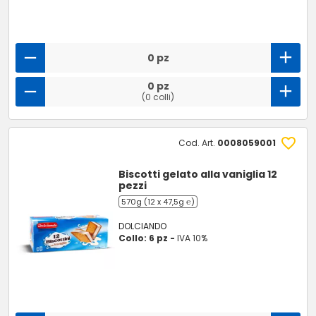
0 pz
0 pz
(0 colli)
Cod. Art.
0008059001
Biscotti gelato alla vaniglia 12
pezzi
570g (12 x 47,5g ℮)
DOLCIANDO
Collo: 6 pz -
IVA 10%