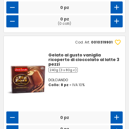
0 pz
0 pz
(0 colli)
Cod. Art.
0010319901
Gelato al gusto vaniglia
ricoperto di cioccolato al latte 3
pezzi
240g (3 x 80g ℮)
DOLCIANDO
Collo: 8 pz -
IVA 10%
0 pz