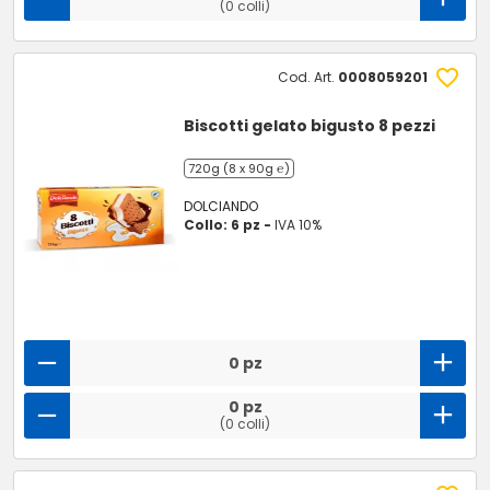
(0 colli)
Cod. Art.
0008059201
Biscotti gelato bigusto 8 pezzi
720g (8 x 90g ℮)
DOLCIANDO
Collo: 6 pz -
IVA 10%
0 pz
0 pz
(0 colli)