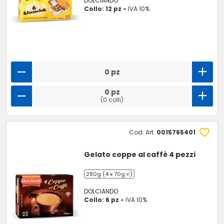
DOLCIANDO
Collo: 12 pz -
IVA 10%
0 pz
0 pz
(0 colli)
Cod. Art.
0015765401
Gelato coppe al caffè 4 pezzi
280g (4 x 70g ℮)
DOLCIANDO
Collo: 6 pz -
IVA 10%