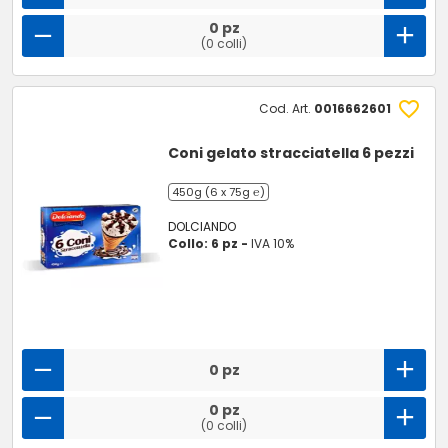
0 pz
(0 colli)
Cod. Art.
0016662601
Coni gelato stracciatella 6 pezzi
450g (6 x 75g ℮)
DOLCIANDO
Collo: 6 pz -
IVA 10%
0 pz
0 pz
(0 colli)