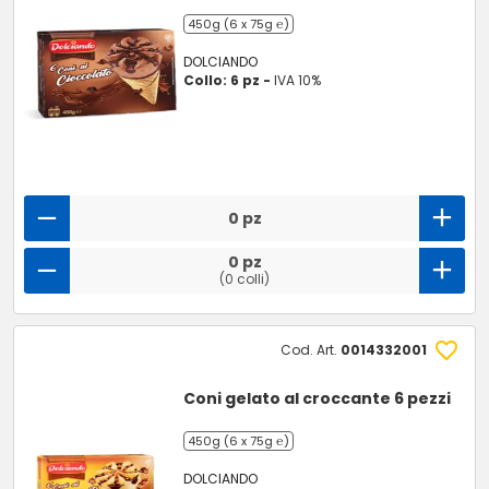
450g (6 x 75g ℮)
DOLCIANDO
Collo: 6 pz -
IVA 10%
0 pz
0 pz
(0 colli)
Cod. Art.
0014332001
Coni gelato al croccante 6 pezzi
450g (6 x 75g ℮)
DOLCIANDO