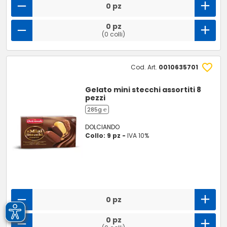
0 pz
0 pz
(0 colli)
Cod. Art.
0010635701
Gelato mini stecchi assortiti 8
pezzi
285g ℮
DOLCIANDO
Collo: 9 pz -
IVA 10%
0 pz
0 pz