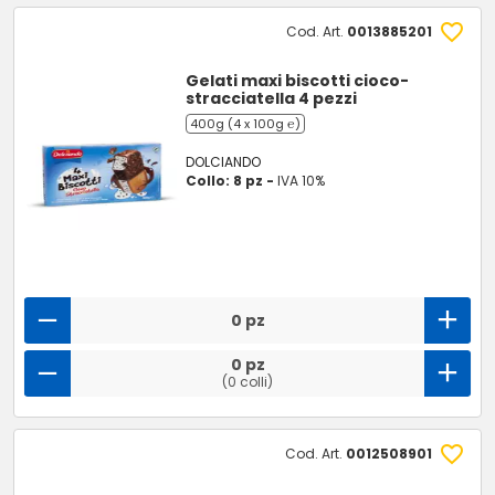
Cod. Art.
0013885201
Gelati maxi biscotti cioco-
stracciatella 4 pezzi
400g (4 x 100g ℮)
DOLCIANDO
Collo: 8 pz -
IVA 10%
0 pz
0 pz
(0 colli)
Cod. Art.
0012508901