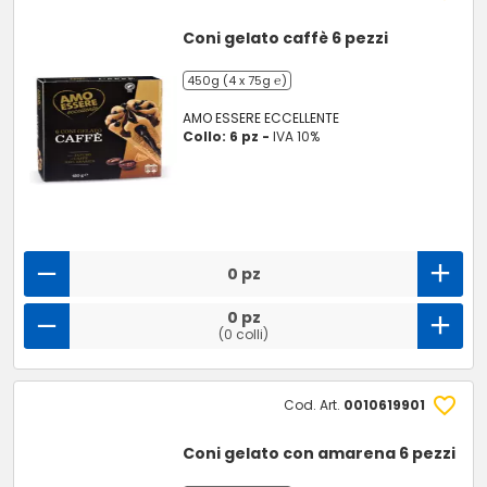
Coni gelato caffè 6 pezzi
450g (4 x 75g ℮)
AMO ESSERE ECCELLENTE
Collo: 6 pz -
IVA 10%
0 pz
0 pz
(0 colli)
Cod. Art.
0010619901
Coni gelato con amarena 6 pezzi