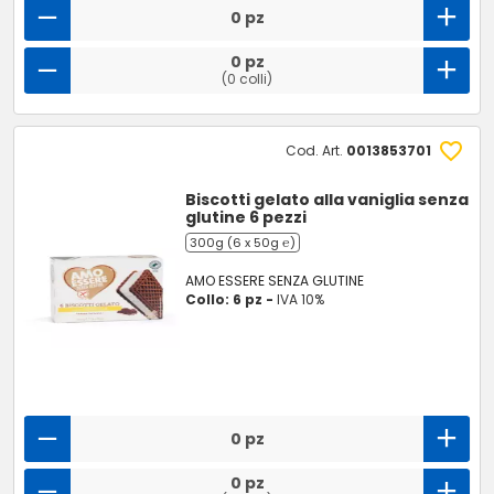
0 pz
0 pz
(0 colli)
Cod. Art.
0013853701
Biscotti gelato alla vaniglia senza
glutine 6 pezzi
300g (6 x 50g ℮)
AMO ESSERE SENZA GLUTINE
Collo: 6 pz -
IVA 10%
0 pz
0 pz