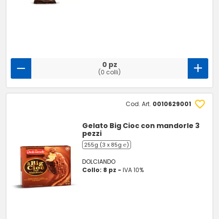
0 pz
(0 colli)
Cod. Art.
0010629001
Gelato Big Cioc con mandorle 3
pezzi
255g (3 x 85g ℮)
DOLCIANDO
Collo: 8 pz -
IVA 10%