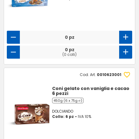
0 pz
0 pz
(0 colli)
Cod. Art.
0010623001
Coni gelato con vaniglia e cacao
6 pezzi
450g (6 x 75g ℮)
DOLCIANDO
Collo: 6 pz -
IVA 10%