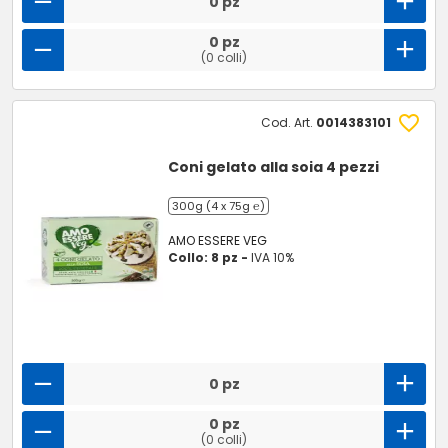
0 pz
0 pz
(0 colli)
Cod. Art.
0014383101
Coni gelato alla soia 4 pezzi
300g (4 x 75g ℮)
AMO ESSERE VEG
Collo: 8 pz -
IVA 10%
0 pz
0 pz
(0 colli)