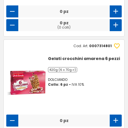
0 pz
0 pz
(0 colli)
Cod. Art.
0007314801
Gelati crocchini amarena 6 pezzi
420g (6 x 70g ℮)
DOLCIANDO
Collo: 6 pz -
IVA 10%
0 pz