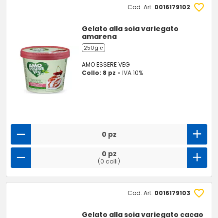
Cod. Art.
0016179102
Gelato alla soia variegato
amarena
250g ℮
AMO ESSERE VEG
Collo: 8 pz -
IVA 10%
0 pz
0 pz
(0 colli)
Cod. Art.
0016179103
Gelato alla soia variegato cacao