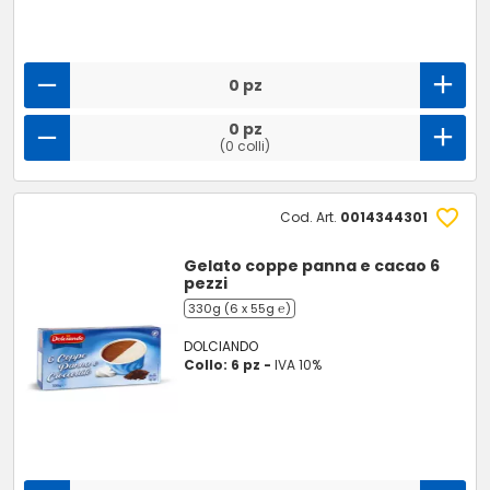
0 pz
0 pz
(0 colli)
Cod. Art.
0014344301
Gelato coppe panna e cacao 6
pezzi
330g (6 x 55g ℮)
DOLCIANDO
Collo: 6 pz -
IVA 10%