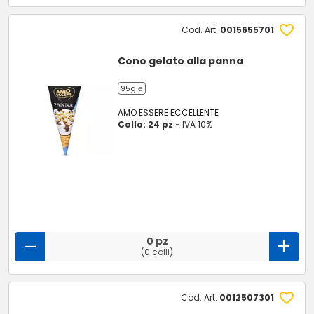
Cod. Art.
0015655701
Cono gelato alla panna
95g ℮
AMO ESSERE ECCELLENTE
Collo: 24 pz -
IVA 10%
0 pz
(0 colli)
Cod. Art.
0012507301