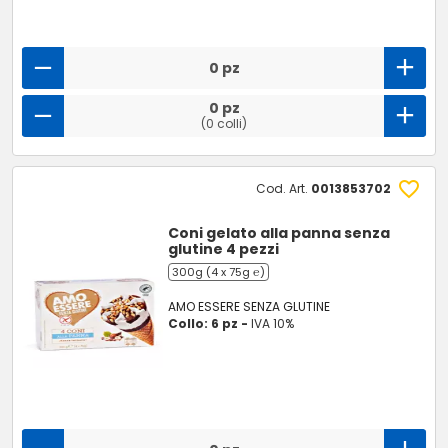
0 pz
0 pz
(0 colli)
Cod. Art.
0013853702
Coni gelato alla panna senza
glutine 4 pezzi
300g (4 x 75g ℮)
AMO ESSERE SENZA GLUTINE
Collo: 6 pz -
IVA 10%