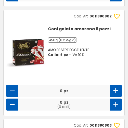
Cod. Art.
0011880802
Coni gelato amarena 6 pezzi
450g (6 x 75g ℮)
AMO ESSERE ECCELLENTE
Collo: 6 pz -
IVA 10%
0 pz
0 pz
(0 colli)
Cod. Art.
0011880803