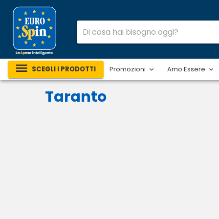
SCEGLI I PRODOTTI
Promozioni
Amo Essere
Taranto