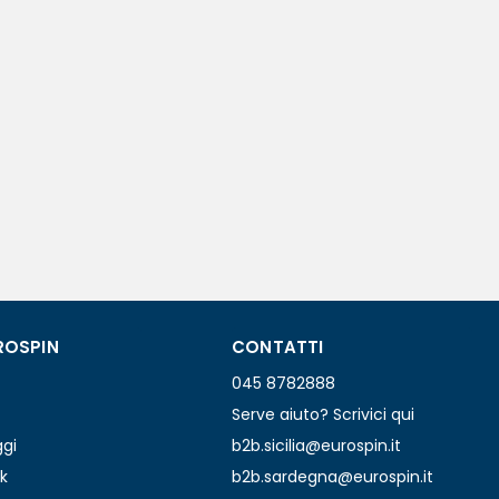
ROSPIN
CONTATTI
045 8782888
Serve aiuto? Scrivici qui
ggi
b2b.sicilia@eurospin.it
k
b2b.sardegna@eurospin.it