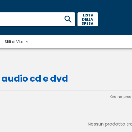
 LISTA 
DELLA 
SPESA 
Stili di Vita
i audio cd e dvd
Ordina prodo
Nessun prodotto tr