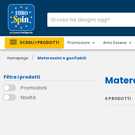
SCEGLI I PRODOTTI
Promozioni
Amo Essere
/
Homepage
Materassini e gonfiabili
Filtra i prodotti
Matera
Promozioni
Novità
0 PRODOTTI