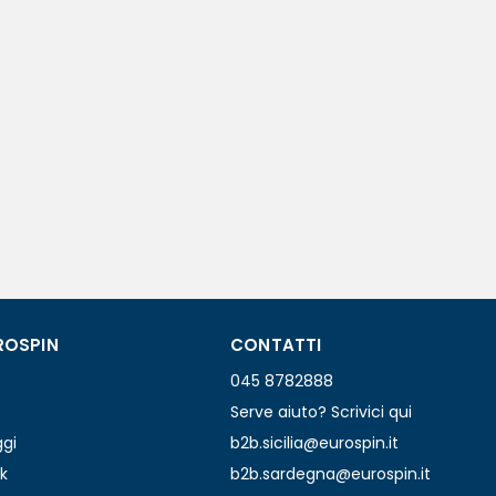
ROSPIN
CONTATTI
045 8782888
Serve aiuto? Scrivici qui
ggi
b2b.sicilia@eurospin.it
k
b2b.sardegna@eurospin.it