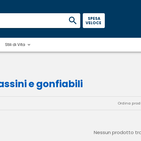
 SPESA 
VELOCE 
Stili di Vita
ssini e gonfiabili
Ordina prodo
Nessun prodotto tr