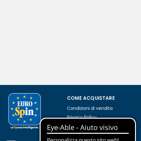
COME ACQUISTARE
Condizioni di vendita
Privacy Policy