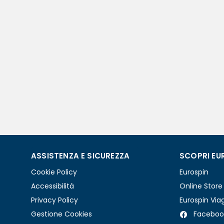
ASSISTENZA E SICUREZZA
SCOPRI EU
Cookie Policy
Eurospin
Accessibilità
Online Store
Privacy Policy
Eurospin Via
Gestione Cookies
Faceboo