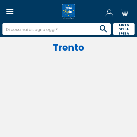
 LISTA 
DELLA 
SPESA 
Trento