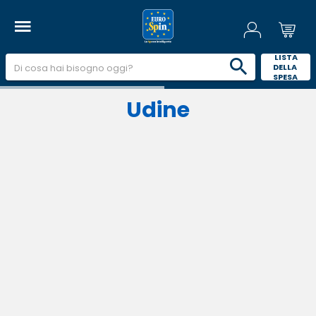
 LISTA 
DELLA 
SPESA 
Udine