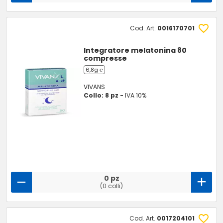
Cod. Art.
0016170701
Integratore melatonina 80
compresse
6,8g ℮
VIVANS
Collo: 8 pz -
IVA 10%
0 pz
(0 colli)
Cod. Art.
0017204101