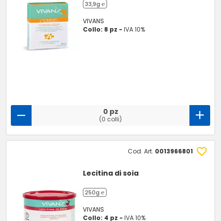
33,9g ℮
VIVANS
Collo: 8 pz -
IVA 10%
0 pz
(0 colli)
Cod. Art.
0013966801
Lecitina di soia
250g ℮
VIVANS
Collo: 4 pz -
IVA 10%