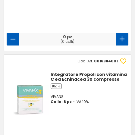
0 pz
(0 colli)
Cod. Art.
0016984001
Integratore Propoli con vitamina
C ed Echinacea 30 compresse
18g ℮
VIVANS
Collo: 8 pz -
IVA 10%