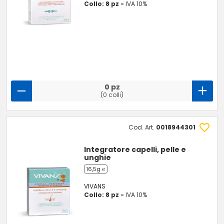
Collo: 8 pz -
IVA 10%
0 pz
(0 colli)
Cod. Art.
0018944301
Integratore capelli, pelle e
unghie
16,5g ℮
VIVANS
Collo: 8 pz -
IVA 10%