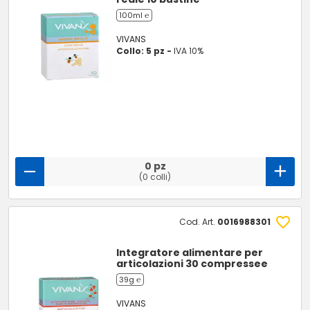
100ml ℮
VIVANS
Collo: 5 pz -
IVA 10%
0 pz
(0 colli)
Cod. Art.
0016988301
Integratore alimentare per
articolazioni 30 compressee
39g ℮
VIVANS