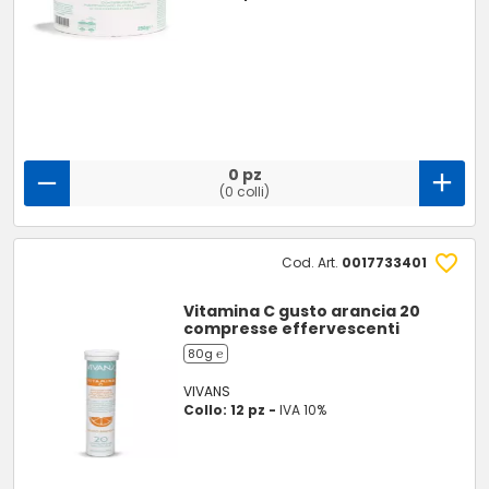
0 pz
(0 colli)
Cod. Art.
0017733401
Vitamina C gusto arancia 20
compresse effervescenti
80g ℮
VIVANS
Collo: 12 pz -
IVA 10%