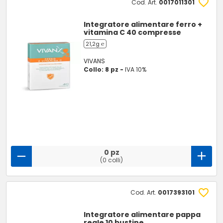
Cod. Art.
0017011301
Integratore alimentare ferro +
vitamina C 40 compresse
21,2g ℮
VIVANS
Collo: 8 pz -
IVA 10%
0 pz
(0 colli)
Cod. Art.
0017393101
Integratore alimentare pappa
reale 10 bustine