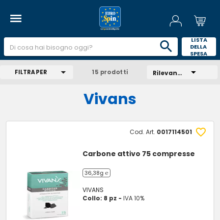
 LISTA 
DELLA 
SPESA 
FILTRA PER
15 prodotti
Rilevanza
Vivans
Cod. Art.
0017114501
Carbone attivo 75 compresse
36,38g ℮
VIVANS
Collo: 8 pz -
IVA 10%