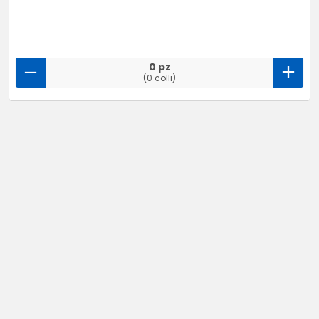
0 pz
(0 colli)