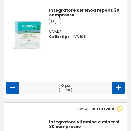
Integratore serenoa repens 30
compresse
33g ℮
VIVANS
Collo: 8 pz -
IVA 10%
0 pz
(0 colli)
Cod. Art.
0017072601
Integratore vitamine e minerali
30 compresse