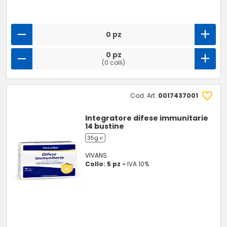
0 pz
0 pz
(0 colli)
Cod. Art.
0017437001
Integratore difese immunitarie
14 bustine
35g ℮
VIVANS
Collo: 5 pz -
IVA 10%