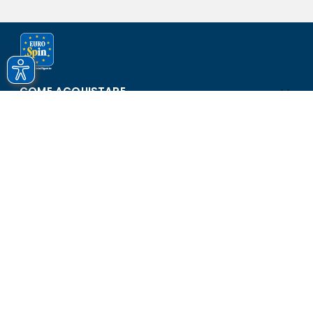
COME ACQUISTARE
ASSISTENZA E SICUREZZA
SCOPRI EUROSPIN
CONTATTI
Eurospin Italia S.p.A. in collaborazione con le altre società del
gruppo - Via Campalto 3/d - 37036 San Martino Buon Albergo
(VR) - Fax +39 045 8782333 - Partita IVA 02536510239
Versione n° 2.1.40