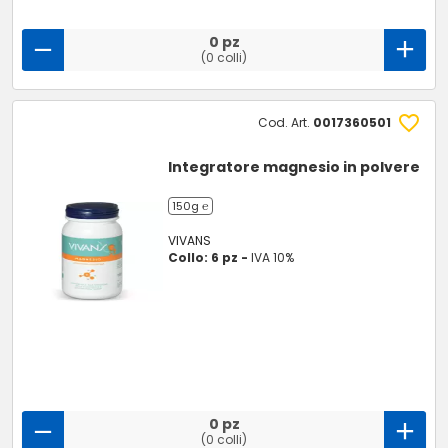
0 pz
(0 colli)
Cod. Art.
0017360501
Integratore magnesio in polvere
150g ℮
VIVANS
Collo: 6 pz -
IVA 10%
0 pz
(0 colli)