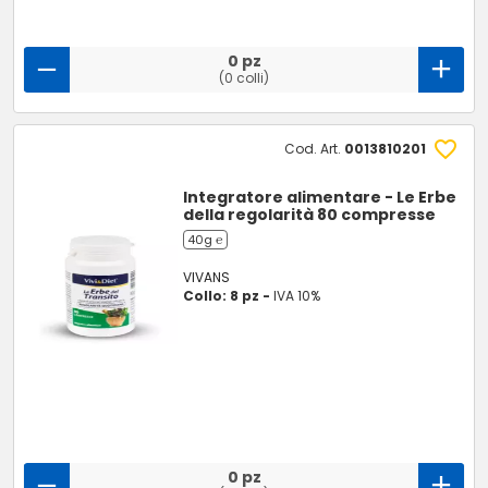
0 pz
(0 colli)
Cod. Art.
0013810201
Integratore alimentare - Le Erbe
della regolarità 80 compresse
40g ℮
VIVANS
Collo: 8 pz -
IVA 10%
0 pz