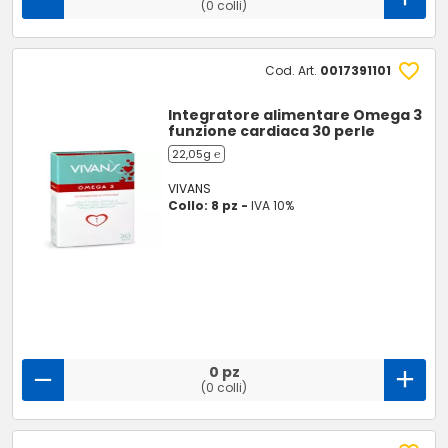
(0 colli)
Cod. Art.
0017391101
Integratore alimentare Omega 3
funzione cardiaca 30 perle
22,05g ℮
VIVANS
Collo: 8 pz -
IVA 10%
0 pz
(0 colli)